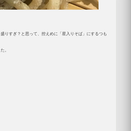
と盛りすぎ？と思って、控えめに「星入りそば」にするつも
した。
。