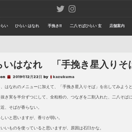
ひらい
ひらい はなれ
手挽き!!
二八そばひらい 玄
店舗案内
らいはなれ 「手挽き星入りそ
 on
2019年12月22日
by
kazukuma
よ、はなれのメニューに加えて、「手挽き星入りそば」を出してみよう
と抜き実を半分ずつにして、全粒粉の、つなぎを二割入れた、二八そば
最近、そばが香らない。
いしいと思いますが、香りが弱い。
はいいものを使っていると思いますが、原因は石臼かな。