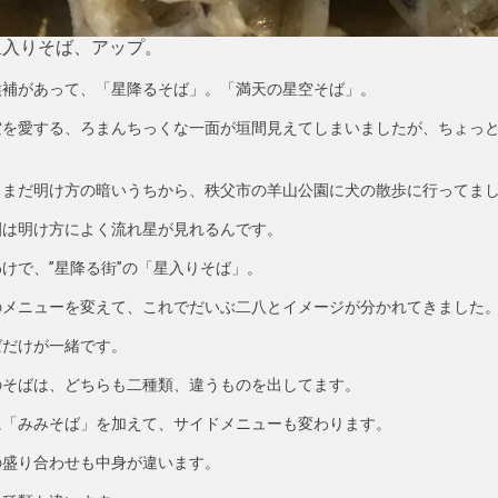
星入りそば、アップ。
候補があって、「星降るそば」。「満天の星空そば」。
空を愛する、ろまんちっくな一面が垣間見えてしまいましたが、ちょっ
。
、まだ明け方の暗いうちから、秩父市の羊山公園に犬の散歩に行ってま
園は明け方によく流れ星が見れるんです。
けで、”星降る街”の「星入りそば」。
のメニューを変えて、これでだいぶ二八とイメージが分かれてきました
ばだけが一緒です。
のそばは、どちらも二種類、違うものを出してます。
に「みみそば」を加えて、サイドメニューも変わります。
の盛り合わせも中身が違います。