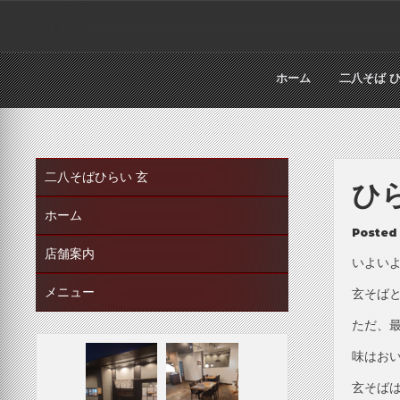
Skip
to
content
ホーム
二八そば 
二八そばひらい 玄
ひ
ホーム
Posted
店舗案内
いよい
メニュー
玄そば
ただ、
味はお
玄そば