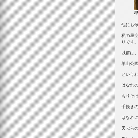
他にも
私の星
りです
以前は
羊山公
というわ
はなれ
もりそ
手挽き
はなれ
天ぷら