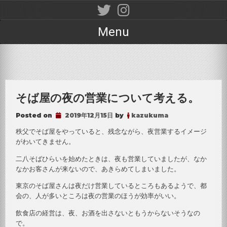
Skip
to
content
Menu
そば屋の夜の営業について考える。
Posted on
2019年12月15日
by
kazukuma
秩父でそば屋をやっていると、残念ながら、夜営業するイメージ
がわいてきません。
二八そばひらいを始めたときは、夜も営業していましたが、なか
なかお客さんが来ないので、あきらめてしまいました。
東京のそば屋さんは夜だけ営業しているところもあるようで、都
会の、人が多いところは夜の営業のほうが効率がいい。
飲食店の経営は、夜、お酒を出さないともうからないそうなの
で。