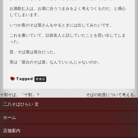
お酒飲む人は、お酒に合うつまみをよく考えつくものだ、と感心
してしまいます。
いつか夜のそば屋さんをやるときには出してみたいです。
これを書いていて、以前友人と話していたことを思い出してしま
った。
昔、そば屋は屋台だった。
実は「屋台のそば屋」なんていいんじゃないのか。
Tagged
飲食店
投
十割そば。「十割」？
そばの粒度について考える。
稿
二八そばひらい 玄
ナ
ホーム
ビ
ゲ
店舗案内
ー