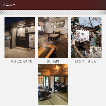
メニュー
シ
ョ
ン
二八そばひらい玄
玄、店内
はなれ さくら