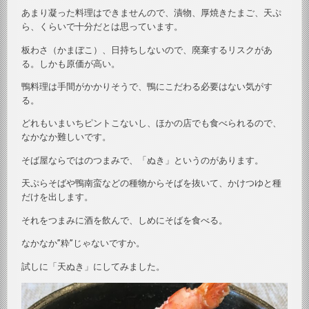
あまり凝った料理はできませんので、漬物、厚焼きたまご、天ぷ
ら、くらいで十分だとは思っています。
板わさ（かまぼこ）、日持ちしないので、廃棄するリスクがあ
る。しかも原価が高い。
鴨料理は手間がかかりそうで、鴨にこだわる必要はない気がす
る。
どれもいまいちピントこないし、ほかの店でも食べられるので、
なかなか難しいです。
そば屋ならではのつまみで、「ぬき」というのがあります。
天ぷらそばや鴨南蛮などの種物からそばを抜いて、かけつゆと種
だけを出します。
それをつまみに酒を飲んで、しめにそばを食べる。
なかなか”粋”じゃないですか。
試しに「天ぬき」にしてみました。