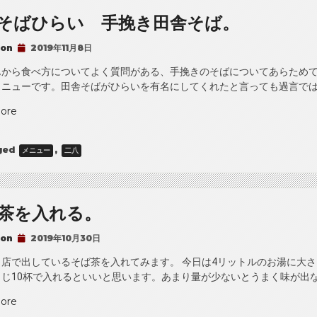
製
そばひらい 手挽き田舎そば。
七
味
 on
2019年11月8日
の
作
んから食べ方についてよく質問がある、手挽きのそばについてあらためて
り
ニューです。田舎そばがひらいを有名にしてくれたと言っても過言ではあ
方。”
“二
ore
八
そ
ged
,
メニュー
二八
ば
ひ
ら
い
茶を入れる。
手
挽
 on
2019年10月30日
き
田
店で出しているそば茶を入れてみます。 今日は4リットルのお湯に大さ
舎
じ10杯で入れるといいと思います。あまり量が少ないとうまく味が出な
そ
“そ
ore
ば。”
ば