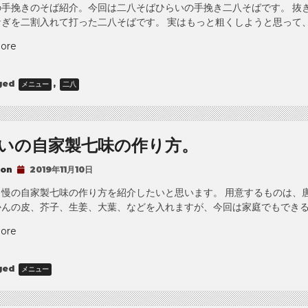
り
の手挽きのそば紹介。今回は二八そばひらいの手挽き二八そばです。 抜
（十
ぎを二割入れて打った二八そばです。 実はもっと粗くしようと思って、
割）
“二
ore
そ
八
ば。”
そ
ged
,
メニュー
二八
ば
ひ
ら
い
いの自家製七味の作り方。
手
挽
 on
2019年11月10日
き
二
自慢の自家製七味の作り方を紹介したいと思います。 用意するものは、
八
かんの皮、芥子、生姜、大葉、などを入れますが、今回は家庭でもできる
そ
“ひ
ore
ば。”
ら
い
ged
メニュー
の
自
家