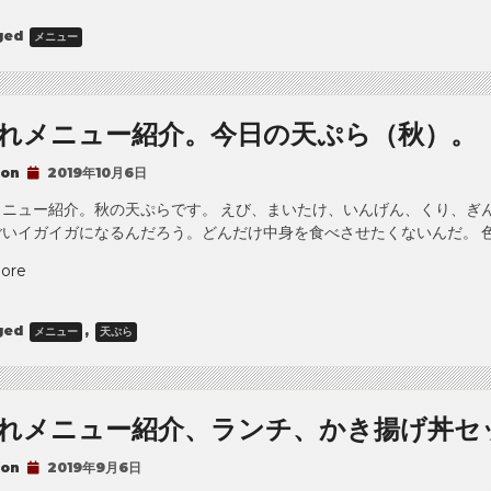
茶
ged
メニュー
を
入
れ
る。”
れメニュー紹介。今日の天ぷら（秋）。
 on
2019年10月6日
メニュー紹介。秋の天ぷらです。 えび、まいたけ、いんげん、くり、ぎ
いイガイガになるんだろう。どんだけ中身を食べさせたくないんだ。 色
“は
ore
な
れ
ged
,
メニュー
天ぷら
メ
ニ
ュ
ー
れメニュー紹介、ランチ、かき揚げ丼セ
紹
介。
 on
2019年9月6日
今