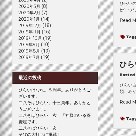
ひらい
(8)
2020年3月
粉）つな
(7)
2020年2月
(14)
2020年1月
Read M
(18)
2019年12月
(16)
2019年11月
Tag
(19)
2019年10月
(10)
2019年9月
(19)
2019年8月
(19)
2019年7月
ひら
Posted
最近の投稿
ひらい
ひらいはなれ。５周年。ありがとうご
類、み
ざいます。
Read M
二八そばひらい。十三周年。ありがと
うございます。
二八そばひらい 玄 「神様のいる蕎
Tag
麦屋です」
二八そばひらい 玄
そばの太打ちに挑戦！