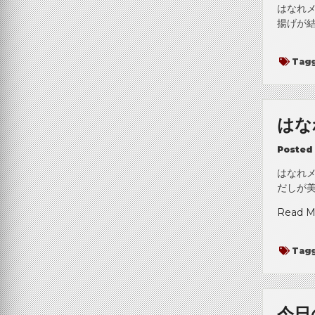
はなれメ
揚げが
Tag
はな
Posted
はなれ
だしが美
Read M
Tag
今日