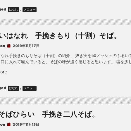
の
ged
,
はなれ
メニュー
み
み
そ
ば。”
いはなれ 手挽きもり（十割）そば。
 on
2019年11月17日
なれ手挽きのもりそば（十割）の紹介。 抜き実を60メッシュのふるい
口に入れて噛んでいると、そばの味が濃く感じると思います。 塩を少し
“ひ
ore
ら
い
ged
,
はなれ
メニュー
は
な
れ
手
そばひらい 手挽き二八そば。
挽
き
 on
2019年11月13日
も