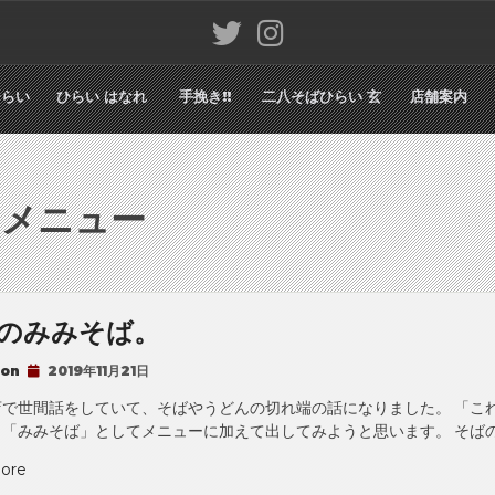
ひらい
ひらい はなれ
手挽き!!
二八そばひらい 玄
店舗案内
:
メニュー
のみみそば。
 on
2019年11月21日
店で世間話をしていて、そばやうどんの切れ端の話になりました。 「こ
「みみそば」としてメニューに加えて出してみようと思います。 そばの
“そ
ore
ば