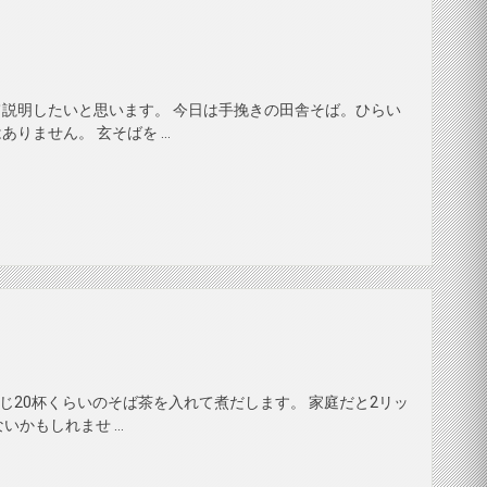
説明したいと思います。 今日は手挽きの田舎そば。ひらい
りません。 玄そばを …
じ20杯くらいのそば茶を入れて煮だします。 家庭だと2リッ
いかもしれませ …