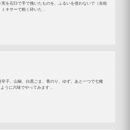
き実を石臼で手で挽いたものを、ふるいを使わないで（全粒
ミキサーで粗く砕いた …
唐辛子、山椒、白黒ごま、青のり、ゆず。あと一つで七種
ように六味でやってみます …