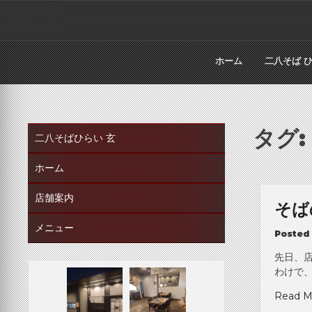
Skip
to
content
ホーム
二八そば 
タグ
二八そばひらい 玄
ホーム
店舗案内
そば
メニュー
Posted
先日、
わけで、
Read M