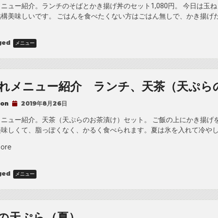
日
ニュー紹介。ランチのそばとかき揚げ丼のセット1,080円。 今日は玉
の
結構美味しいです。 ごはんを食べたくない方はごはん無しで、かき揚げ
天
ぷ
ged
メニュー
ら
（秋）。”
れメニュー紹介 ランチ、天茶（天ぷら
 on
2019年8月26日
メニュー紹介。天茶（天ぷらのお茶漬け）セット。 ご飯の上にかき揚げ
味しくて、脂っぽくなく、かるく食べられます。夏は氷を入れて冷やし天
“は
ore
な
れ
ged
メニュー
メ
ニ
ュ
ー
の天ぷら（夏）。
紹