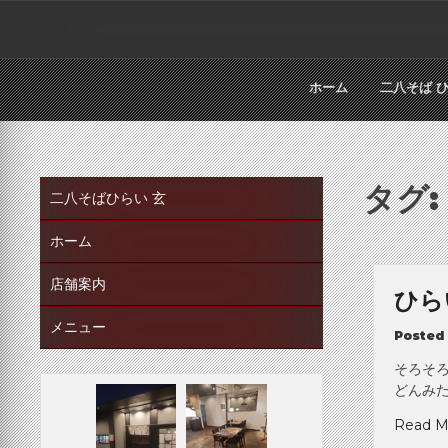
Skip
to
content
ホーム
二八そば 
タグ
二八そばひらい 玄
ホーム
店舗案内
ひら
メニュー
Posted
そろそ
どんみた
Read M