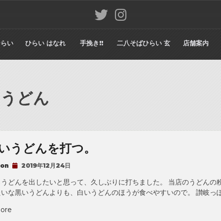
ひらい
ひらい はなれ
手挽き!!
二八そばひらい 玄
店舗案内
:
うどん
いうどんを打つ。
 on
2019年12月24日
ろうどんを出したいと思って、久しぶりに打ちました。 当店のうどんの
いな黒いうどんよりも、白いうどんのほうが食べやすいので。 讃岐っぽ
“ひ
ore
ら