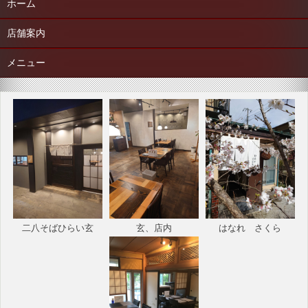
ホーム
ビ
ゲ
店舗案内
ー
メニュー
シ
ョ
ン
二八そばひらい玄
玄、店内
はなれ さくら