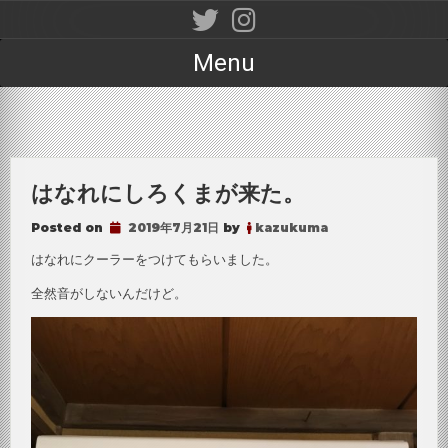
Skip
to
content
Menu
はなれにしろくまが来た。
Posted on
2019年7月21日
by
kazukuma
はなれにクーラーをつけてもらいました。
全然音がしないんだけど。