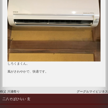
しろくまくん。
風がさわやかで、快適です。
投
秩父 川瀬祭り
グーグルマイビジネス
稿
二八そばひらい 玄
ナ